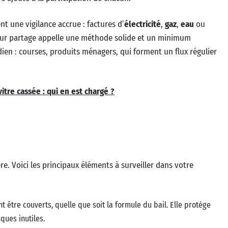
nt une vigilance accrue : factures d’
électricité
,
gaz
,
eau
ou
Leur partage appelle une méthode solide et un minimum
dien : courses, produits ménagers, qui forment un flux régulier
itre cassée : qui en est chargé ?
e. Voici les principaux éléments à surveiller dans votre
nt être couverts, quelle que soit la formule du bail. Elle protège
ques inutiles.