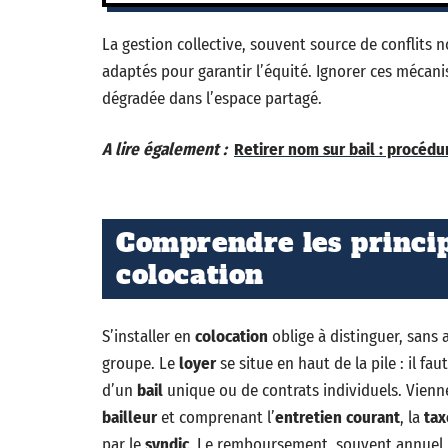
La gestion collective, souvent source de conflits 
adaptés pour garantir l’équité. Ignorer ces méca
dégradée dans l’espace partagé.
A lire également :
Retirer nom sur bail : procédu
Comprendre les princip
colocation
S’installer en
colocation
oblige à distinguer, sans
groupe. Le
loyer
se situe en haut de la pile : il fau
d’un
bail
unique ou de contrats individuels. Vienn
bailleur
et comprenant l’
entretien courant
, la
tax
par le
syndic
. Le remboursement, souvent annuel, s