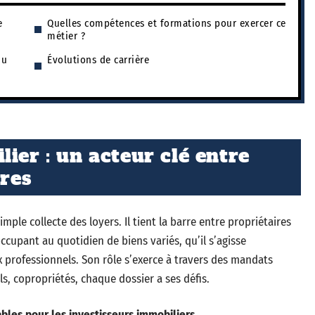
e
Quelles compétences et formations pour exercer ce
métier ?
du
Évolutions de carrière
ier : un acteur clé entre
ires
mple collecte des loyers. Il tient la barre entre propriétaires
occupant au quotidien de biens variés, qu’il s’agisse
professionnels. Son rôle s’exerce à travers des mandats
els, copropriétés, chaque dossier a ses défis.
bles pour les investisseurs immobiliers