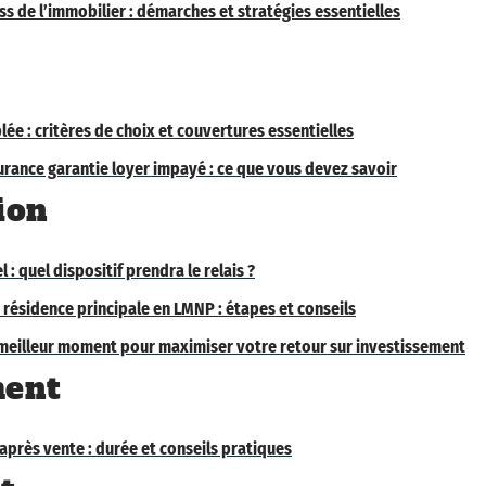
s de l’immobilier : démarches et stratégies essentielles
ée : critères de choix et couvertures essentielles
rance garantie loyer impayé : ce que vous devez savoir
ion
l : quel dispositif prendra le relais ?
résidence principale en LMNP : étapes et conseils
e meilleur moment pour maximiser votre retour sur investissement
ent
près vente : durée et conseils pratiques