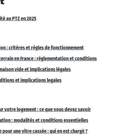
t
lité au PTZ en 2025
ion : critères et règles de fonctionnement
errain en France : réglementation et conditions
maison vide et implications légales
ditions et implications legales
r votre logement : ce que vous devez savoir
ion : modalités et conditions essentielles
 pour une vitre cassée : qui en est chargé ?