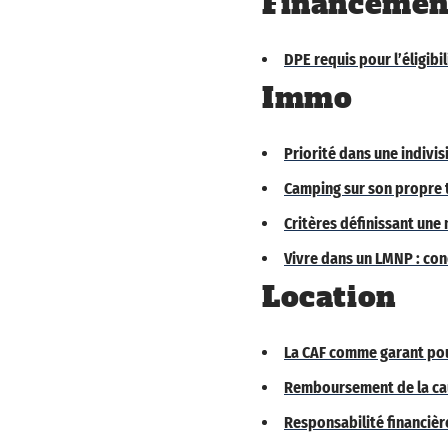
Financemen
DPE requis pour l’éligibi
Immo
Priorité dans une indivis
Camping sur son propre t
Critères définissant une 
Vivre dans un LMNP : con
Location
La CAF comme garant pou
Remboursement de la caut
Responsabilité financière